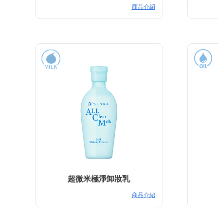
商品介紹
超微米極淨卸妝乳
商品介紹