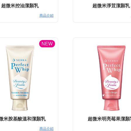
超微米控油潔顏乳
超微米淨荳潔顏乳
商品介紹
NEW
微米胺基酸溫和潔顏乳
超微米明亮莓果潔顏
商品介紹